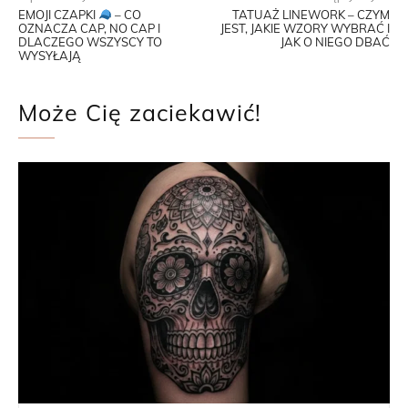
EMOJI CZAPKI
– CO
TATUAŻ LINEWORK – CZYM
OZNACZA CAP, NO CAP I
JEST, JAKIE WZORY WYBRAĆ I
DLACZEGO WSZYSCY TO
JAK O NIEGO DBAĆ
WYSYŁAJĄ
Może Cię zaciekawić!