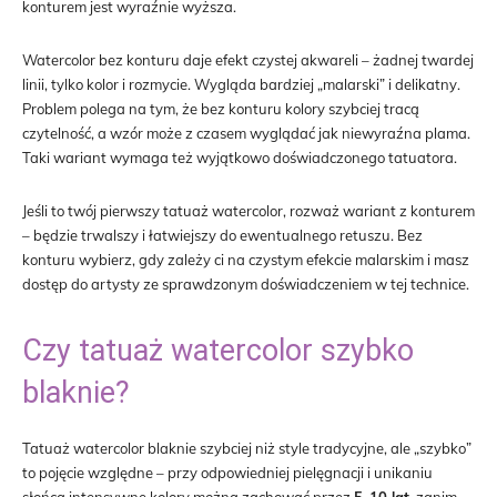
konturem jest wyraźnie wyższa.
Watercolor bez konturu daje efekt czystej akwareli – żadnej twardej
linii, tylko kolor i rozmycie. Wygląda bardziej „malarski” i delikatny.
Problem polega na tym, że bez konturu kolory szybciej tracą
czytelność, a wzór może z czasem wyglądać jak niewyraźna plama.
Taki wariant wymaga też wyjątkowo doświadczonego tatuatora.
Jeśli to twój pierwszy tatuaż watercolor, rozważ wariant z konturem
– będzie trwalszy i łatwiejszy do ewentualnego retuszu. Bez
konturu wybierz, gdy zależy ci na czystym efekcie malarskim i masz
dostęp do artysty ze sprawdzonym doświadczeniem w tej technice.
Czy tatuaż watercolor szybko
blaknie?
Tatuaż watercolor blaknie szybciej niż style tradycyjne, ale „szybko”
to pojęcie względne – przy odpowiedniej pielęgnacji i unikaniu