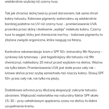
wielokrotnie szybciej niż czarny tusz.
Tak jak chronisz skórę twarzy przed starzeniem, tak samo chroń
kolory tatuażu. Kolorowe pigmenty watercoloru są wielokrotnie
bardziej podatne na UV niż czarny tusz – promieniowanie UVA
przenika przez skórę i dosłownie „wybija” molekuły koloru. Czarny
tusz to węgiel, który jest chemicznie inertny – kolorowe pigmenty to
złożone związki organiczne, które reagują na fotony.
Konkretna rekomendacja: krem z SPF 50+ (mineralny filtr fizyczny –
cynkowy lub tytanowy – jest łagodniejszy dla tatuażu niż filtr
chemiczny), nakładany 20 minut przed wyjściem na słońce. Ważne:
nie tylko latem. Promieniowanie UVA jest stałe przez cały rok –
lutowe słońce przez szybę samochodu też niszczy kolory. Stosuj SPF
50+ przez cały rok, nie tylko na plaży.
Dodatkowa ochrona przy dłuższej ekspozycji: zakrycie tatuażu
ubraniem. Większość materiałów ma naturalny faktor SPF około
15-30 – przy całodniowym spędzaniu czasu na słońcu to dobre
uzupełnienie kremu.