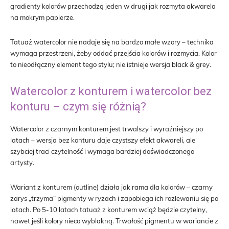
gradienty kolorów przechodzą jeden w drugi jak rozmyta akwarela
na mokrym papierze.
Tatuaż watercolor nie nadaje się na bardzo małe wzory – technika
wymaga przestrzeni, żeby oddać przejścia kolorów i rozmycia. Kolor
to nieodłączny element tego stylu; nie istnieje wersja black & grey.
Watercolor z konturem i watercolor bez
konturu – czym się różnią?
Watercolor z czarnym konturem jest trwalszy i wyraźniejszy po
latach – wersja bez konturu daje czystszy efekt akwareli, ale
szybciej traci czytelność i wymaga bardziej doświadczonego
artysty.
Wariant z konturem (outline) działa jak rama dla kolorów – czarny
zarys „trzyma” pigmenty w ryzach i zapobiega ich rozlewaniu się po
latach. Po 5-10 latach tatuaż z konturem wciąż będzie czytelny,
nawet jeśli kolory nieco wyblakną. Trwałość pigmentu w wariancie z