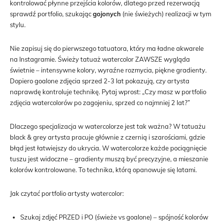
kontrolować płynne przejścia kolorów, dlatego przed rezerwacją
sprawdź portfolio, szukając
gojonych
(nie świeżych) realizacji w tym
stylu.
Nie zapisuj się do pierwszego tatuatora, który ma ładne akwarele
na Instagramie. Świeży tatuaż watercolor ZAWSZE wygląda
świetnie – intensywne kolory, wyraźne rozmycia, piękne gradienty.
Dopiero goalone zdjęcia sprzed 2-3 lat pokazują, czy artysta
naprawdę kontroluje technikę. Pytaj wprost: „Czy masz w portfolio
zdjęcia watercolorów po zagojeniu, sprzed co najmniej 2 lat?”
Dlaczego specjalizacja w watercolorze jest tak ważna? W tatuażu
black & grey artysta pracuje głównie z czernią i szarościami, gdzie
błąd jest łatwiejszy do ukrycia. W watercolorze każde pociągnięcie
tuszu jest widoczne – gradienty muszą być precyzyjne, a mieszanie
kolorów kontrolowane. To technika, którą opanowuje się latami.
Jak czytać portfolio artysty watercolor:
Szukaj zdjęć PRZED i PO (świeże vs goalone) – spójność kolorów