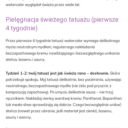
watercolor wyglądał świeżo przez wiele lat.
Pielęgnacja świeżego tatuażu (pierwsze
4 tygodnie)
Przez pierwsze 4 tygodnie tatuaż watercolor wymaga delikatnego
mycia neutralnym mydłem, regularnego nakładania
bezzapachowego kremu nawilżającego i bezwzględnego unikania
słońca, basenu i sauny.
Tydzień 1-2: twój tatuaż jest jak świeża rana – dosłownie.
Skóra
potrzebuje spokoju. Myj tatuaż delikatnie, bez pocierania, używając
neutralnego, bezzapachowego mydła (nie żelu pod prysznic z
kompozycją zapachową). Po umyciu delikatnie osusz – nie trzyj
ręcznikiem. Nakładaj cienką warstwę kremu: Panthenol, Bepanthen
lub masło shea sprawdzają się dobrze. Czego bezwzględnie unikać:
słońca (nawet przez ubranie, jeśli materiał jest cienki), basenu,
sauny i wanny.