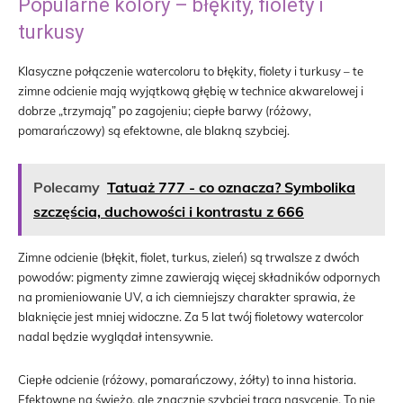
Popularne kolory – błękity, fiolety i
turkusy
Klasyczne połączenie watercoloru to błękity, fiolety i turkusy – te
zimne odcienie mają wyjątkową głębię w technice akwarelowej i
dobrze „trzymają” po zagojeniu; ciepłe barwy (różowy,
pomarańczowy) są efektowne, ale blakną szybciej.
Polecamy
Tatuaż 777 - co oznacza? Symbolika
szczęścia, duchowości i kontrastu z 666
Zimne odcienie (błękit, fiolet, turkus, zieleń) są trwalsze z dwóch
powodów: pigmenty zimne zawierają więcej składników odpornych
na promieniowanie UV, a ich ciemniejszy charakter sprawia, że
blaknięcie jest mniej widoczne. Za 5 lat twój fioletowy watercolor
nadal będzie wyglądał intensywnie.
Ciepłe odcienie (różowy, pomarańczowy, żółty) to inna historia.
Efektowne na świeżo, ale znacznie szybciej tracą nasycenie. To nie