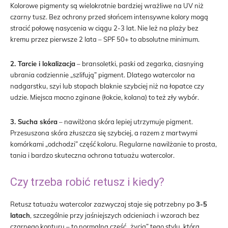
Kolorowe pigmenty są wielokrotnie bardziej wrażliwe na UV niż
czarny tusz. Bez ochrony przed słońcem intensywne kolory mogą
stracić połowę nasycenia w ciągu 2-3 lat. Nie leż na plaży bez
kremu przez pierwsze 2 lata – SPF 50+ to absolutne minimum.
2. Tarcie i lokalizacja
– bransoletki, paski od zegarka, ciasnying
ubrania codziennie „szlifują” pigment. Dlatego watercolor na
nadgarstku, szyi lub stopach blaknie szybciej niż na łopatce czy
udzie. Miejsca mocno zginane (łokcie, kolana) to też zły wybór.
3. Sucha skóra
– nawilżona skóra lepiej utrzymuje pigment.
Przesuszona skóra złuszcza się szybciej, a razem z martwymi
komórkami „odchodzi” część koloru. Regularne nawilżanie to prosta,
tania i bardzo skuteczna ochrona tatuażu watercolor.
Czy trzeba robić retusz i kiedy?
Retusz tatuażu watercolor zazwyczaj staje się potrzebny po
3-5
latach
, szczególnie przy jaśniejszych odcieniach i wzorach bez
czarnego konturu – to normalna część „życia” tego stylu, którą