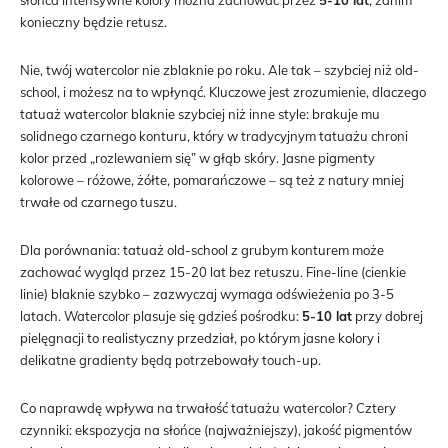
słońca intensywne kolory można zachować przez
5-10 lat
, zanim
konieczny będzie retusz.
Nie, twój watercolor nie zblaknie po roku. Ale tak – szybciej niż old-
school, i możesz na to wpłynąć. Kluczowe jest zrozumienie, dlaczego
tatuaż watercolor blaknie szybciej niż inne style: brakuje mu
solidnego czarnego konturu, który w tradycyjnym tatuażu chroni
kolor przed „rozlewaniem się” w głąb skóry. Jasne pigmenty
kolorowe – różowe, żółte, pomarańczowe – są też z natury mniej
trwałe od czarnego tuszu.
Dla porównania: tatuaż old-school z grubym konturem może
zachować wygląd przez 15-20 lat bez retuszu. Fine-line (cienkie
linie) blaknie szybko – zazwyczaj wymaga odświeżenia po 3-5
latach. Watercolor plasuje się gdzieś pośrodku:
5-10 lat
przy dobrej
pielęgnacji to realistyczny przedział, po którym jasne kolory i
delikatne gradienty będą potrzebowały touch-up.
Co naprawdę wpływa na trwałość tatuażu watercolor? Cztery
czynniki: ekspozycja na słońce (najważniejszy), jakość pigmentów