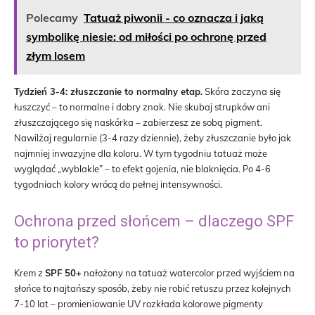
Polecamy
Tatuaż piwonii - co oznacza i jaką
symbolikę niesie: od miłości po ochronę przed
złym losem
Tydzień 3-4: złuszczanie to normalny etap.
Skóra zaczyna się
łuszczyć – to normalne i dobry znak. Nie skubaj strupków ani
złuszczającego się naskórka – zabierzesz ze sobą pigment.
Nawilżaj regularnie (3-4 razy dziennie), żeby złuszczanie było jak
najmniej inwazyjne dla koloru. W tym tygodniu tatuaż może
wyglądać „wyblakle” – to efekt gojenia, nie blaknięcia. Po 4-6
tygodniach kolory wrócą do pełnej intensywności.
Ochrona przed słońcem – dlaczego SPF
to priorytet?
Krem z
SPF 50+
nałożony na tatuaż watercolor przed wyjściem na
słońce to najtańszy sposób, żeby nie robić retuszu przez kolejnych
7-10 lat – promieniowanie UV rozkłada kolorowe pigmenty