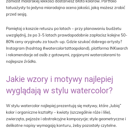
zamiast malarskiej lekkości dostaniesz błoto kolorów. Portfolio
tatuażysty to jedyna miarodajna ocena jakości, jaką możesz zrobić
przed sesją.
Pamiętaj o koszcie retuszu po latach – przy planowaniu budżetu
uwzględnij, że po 3-5 latach prawdopodobnie zapłacisz kolejne 50-
80% ceny oryginału za touch-up. Gdzie szukać dobrego artysty?
Instagram (hashtag #watercolortattoopoland), platforma INKsearch
i rekomendacje od osób z gotowymi, zgojonymi watercolorami to
najlepsze źródła.
Jakie wzory i motywy najlepiej
wyglądają w stylu watercolor?
W stylu watercolor najlepiej prezentują się motywy, które „lubią”
kolor i organiczne kształty – kwiaty (szczególnie róże i lilie),
zwierzęta, pejzaże i abstrakcyjne kompozycje; style geometryczne i
delikatne napisy wymagają konturu, żeby pozostały czytelne.