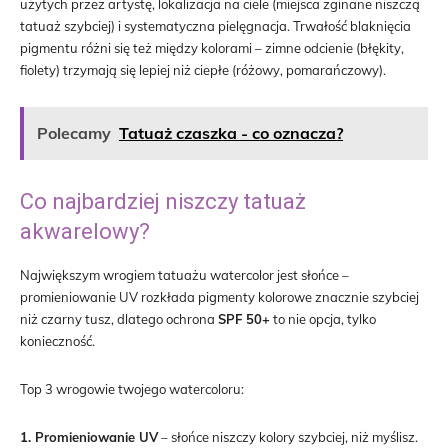
użytych przez artystę, lokalizacja na ciele (miejsca zginane niszczą
tatuaż szybciej) i systematyczna pielęgnacja. Trwałość blaknięcia
pigmentu różni się też między kolorami – zimne odcienie (błękity,
fiolety) trzymają się lepiej niż ciepłe (różowy, pomarańczowy).
Polecamy
Tatuaż czaszka - co oznacza?
Co najbardziej niszczy tatuaż
akwarelowy?
Największym wrogiem tatuażu watercolor jest słońce –
promieniowanie UV rozkłada pigmenty kolorowe znacznie szybciej
niż czarny tusz, dlatego ochrona
SPF 50+
to nie opcja, tylko
konieczność.
Top 3 wrogowie twojego watercoloru:
1. Promieniowanie UV
– słońce niszczy kolory szybciej, niż myślisz.