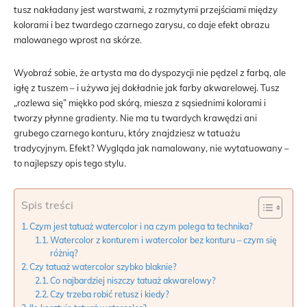
tusz nakładany jest warstwami, z rozmytymi przejściami między
kolorami i bez twardego czarnego zarysu, co daje efekt obrazu
malowanego wprost na skórze.
Wyobraź sobie, że artysta ma do dyspozycji nie pędzel z farbą, ale
igłę z tuszem – i używa jej dokładnie jak farby akwarelowej. Tusz
„rozlewa się” miękko pod skórą, miesza z sąsiednimi kolorami i
tworzy płynne gradienty. Nie ma tu twardych krawędzi ani
grubego czarnego konturu, który znajdziesz w tatuażu
tradycyjnym. Efekt? Wygląda jak namalowany, nie wytatuowany –
to najlepszy opis tego stylu.
Spis treści
Czym jest tatuaż watercolor i na czym polega ta technika?
Watercolor z konturem i watercolor bez konturu – czym się
różnią?
Czy tatuaż watercolor szybko blaknie?
Co najbardziej niszczy tatuaż akwarelowy?
Czy trzeba robić retusz i kiedy?