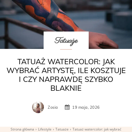
Tatuaże
TATUAŻ WATERCOLOR: JAK
WYBRAĆ ARTYSTĘ, ILE KOSZTUJE
I CZY NAPRAWDĘ SZYBKO
BLAKNIE
Zosia
19 maja, 2026
Strona główna
Lifestyle
Tatuaże
Tatuaż watercolor: jak wybrać