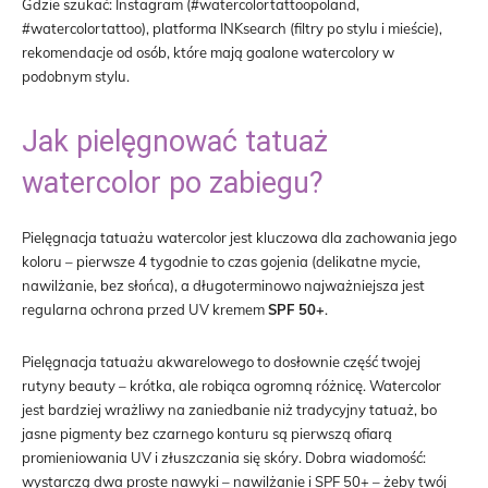
Gdzie szukać: Instagram (#watercolortattoopoland,
#watercolortattoo), platforma INKsearch (filtry po stylu i mieście),
rekomendacje od osób, które mają goalone watercolory w
podobnym stylu.
Jak pielęgnować tatuaż
watercolor po zabiegu?
Pielęgnacja tatuażu watercolor jest kluczowa dla zachowania jego
koloru – pierwsze 4 tygodnie to czas gojenia (delikatne mycie,
nawilżanie, bez słońca), a długoterminowo najważniejsza jest
regularna ochrona przed UV kremem
SPF 50+
.
Pielęgnacja tatuażu akwarelowego to dosłownie część twojej
rutyny beauty – krótka, ale robiąca ogromną różnicę. Watercolor
jest bardziej wrażliwy na zaniedbanie niż tradycyjny tatuaż, bo
jasne pigmenty bez czarnego konturu są pierwszą ofiarą
promieniowania UV i złuszczania się skóry. Dobra wiadomość:
wystarczą dwa proste nawyki – nawilżanie i SPF 50+ – żeby twój