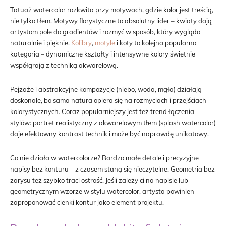
Tatuaż watercolor rozkwita przy motywach, gdzie kolor jest treścią,
nie tylko tłem. Motywy florystyczne to absolutny lider – kwiaty dają
artystom pole do gradientów i rozmyć w sposób, który wygląda
naturalnie i pięknie.
Kolibry
,
motyle
i koty to kolejna popularna
kategoria – dynamiczne kształty i intensywne kolory świetnie
współgrają z techniką akwarelową.
Pejzaże i abstrakcyjne kompozycje (niebo, woda, mgła) działają
doskonale, bo sama natura opiera się na rozmyciach i przejściach
kolorystycznych. Coraz popularniejszy jest też trend łączenia
stylów: portret realistyczny z akwarelowym tłem (splash watercolor)
daje efektowny kontrast technik i może być naprawdę unikatowy.
Co nie działa w watercolorze? Bardzo małe detale i precyzyjne
napisy bez konturu – z czasem staną się nieczytelne. Geometria bez
zarysu też szybko traci ostrość. Jeśli zależy ci na napisie lub
geometrycznym wzorze w stylu watercolor, artysta powinien
zaproponować cienki kontur jako element projektu.