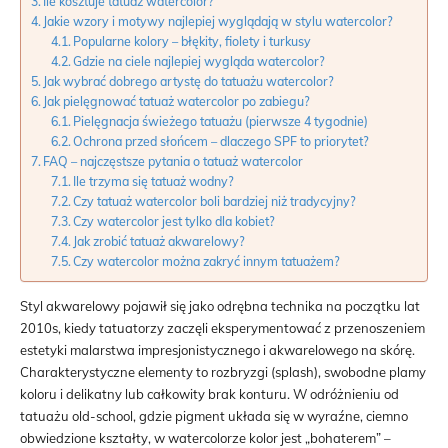
Ile kosztuje tatuaż watercolor?
Jakie wzory i motywy najlepiej wyglądają w stylu watercolor?
Popularne kolory – błękity, fiolety i turkusy
Gdzie na ciele najlepiej wygląda watercolor?
Jak wybrać dobrego artystę do tatuażu watercolor?
Jak pielęgnować tatuaż watercolor po zabiegu?
Pielęgnacja świeżego tatuażu (pierwsze 4 tygodnie)
Ochrona przed słońcem – dlaczego SPF to priorytet?
FAQ – najczęstsze pytania o tatuaż watercolor
Ile trzyma się tatuaż wodny?
Czy tatuaż watercolor boli bardziej niż tradycyjny?
Czy watercolor jest tylko dla kobiet?
Jak zrobić tatuaż akwarelowy?
Czy watercolor można zakryć innym tatuażem?
Styl akwarelowy pojawił się jako odrębna technika na początku lat
2010s, kiedy tatuatorzy zaczęli eksperymentować z przenoszeniem
estetyki malarstwa impresjonistycznego i akwarelowego na skórę.
Charakterystyczne elementy to rozbryzgi (splash), swobodne plamy
koloru i delikatny lub całkowity brak konturu. W odróżnieniu od
tatuażu old-school, gdzie pigment układa się w wyraźne, ciemno
obwiedzione kształty, w watercolorze kolor jest „bohaterem” –