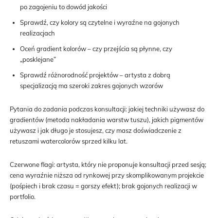
po zagojeniu to dowód jakości
Sprawdź, czy kolory są czytelne i wyraźne na gojonych
realizacjach
Oceń gradient kolorów – czy przejścia są płynne, czy
„posklejane”
Sprawdź różnorodność projektów – artysta z dobrą
specjalizacją ma szeroki zakres gojonych wzorów
Pytania do zadania podczas konsultacji: jakiej techniki używasz do
gradientów (metoda nakładania warstw tuszu), jakich pigmentów
używasz i jak długo je stosujesz, czy masz doświadczenie z
retuszami watercolorów sprzed kilku lat.
Czerwone flagi: artysta, który nie proponuje konsultacji przed sesją;
cena wyraźnie niższa od rynkowej przy skomplikowanym projekcie
(pośpiech i brak czasu = gorszy efekt); brak gojonych realizacji w
portfolio.