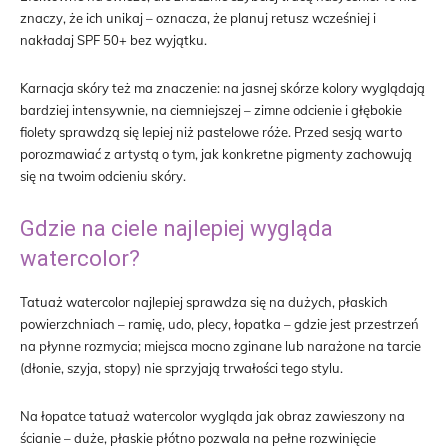
znaczy, że ich unikaj – oznacza, że planuj retusz wcześniej i
nakładaj SPF 50+ bez wyjątku.
Karnacja skóry też ma znaczenie: na jasnej skórze kolory wyglądają
bardziej intensywnie, na ciemniejszej – zimne odcienie i głębokie
fiolety sprawdzą się lepiej niż pastelowe róże. Przed sesją warto
porozmawiać z artystą o tym, jak konkretne pigmenty zachowują
się na twoim odcieniu skóry.
Gdzie na ciele najlepiej wygląda
watercolor?
Tatuaż watercolor najlepiej sprawdza się na dużych, płaskich
powierzchniach – ramię, udo, plecy, łopatka – gdzie jest przestrzeń
na płynne rozmycia; miejsca mocno zginane lub narażone na tarcie
(dłonie, szyja, stopy) nie sprzyjają trwałości tego stylu.
Na łopatce tatuaż watercolor wygląda jak obraz zawieszony na
ścianie – duże, płaskie płótno pozwala na pełne rozwinięcie