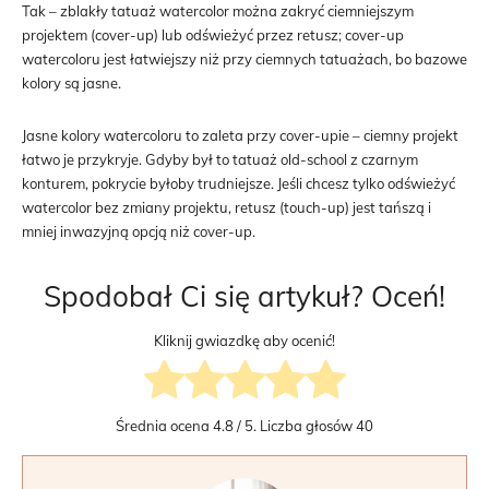
Tak – zblakły tatuaż watercolor można zakryć ciemniejszym
projektem (cover-up) lub odświeżyć przez retusz; cover-up
watercoloru jest łatwiejszy niż przy ciemnych tatuażach, bo bazowe
kolory są jasne.
Jasne kolory watercoloru to zaleta przy cover-upie – ciemny projekt
łatwo je przykryje. Gdyby był to tatuaż old-school z czarnym
konturem, pokrycie byłoby trudniejsze. Jeśli chcesz tylko odświeżyć
watercolor bez zmiany projektu, retusz (touch-up) jest tańszą i
mniej inwazyjną opcją niż cover-up.
Spodobał Ci się artykuł? Oceń!
Kliknij gwiazdkę aby ocenić!
Średnia ocena
4.8
/ 5. Liczba głosów
40