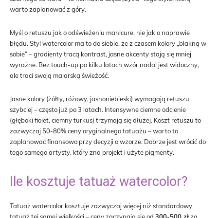
warto zaplanować z góry.
Myśl o retuszu jak o odświeżeniu manicure, nie jak o naprawie
błędu. Styl watercolor ma to do siebie, że z czasem kolory „blakną w
sobie” – gradienty tracą kontrast, jasne akcenty stają się mniej
wyraźne. Bez touch-up po kilku latach wzór nadal jest widoczny,
ale traci swoją malarską świeżość.
Jasne kolory (żółty, różowy, jasnoniebieski) wymagają retuszu
szybciej – często już po 3 latach. Intensywne ciemne odcienie
(głęboki fiolet, ciemny turkus) trzymają się dłużej. Koszt retuszu to
zazwyczaj 50-80% ceny oryginalnego tatuażu – warto to
zaplanować finansowo przy decyzji o wzorze. Dobrze jest wrócić do
tego samego artysty, który zna projekt i użyte pigmenty.
Ile kosztuje tatuaż watercolor?
Tatuaż watercolor kosztuje zazwyczaj więcej niż standardowy
tatuaż tej samej wielkości – ceny zaczynają się od
300-500 zł
za