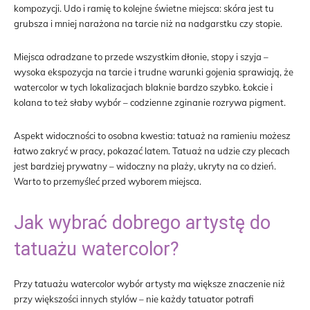
kompozycji. Udo i ramię to kolejne świetne miejsca: skóra jest tu
grubsza i mniej narażona na tarcie niż na nadgarstku czy stopie.
Miejsca odradzane to przede wszystkim dłonie, stopy i szyja –
wysoka ekspozycja na tarcie i trudne warunki gojenia sprawiają, że
watercolor w tych lokalizacjach blaknie bardzo szybko. Łokcie i
kolana to też słaby wybór – codzienne zginanie rozrywa pigment.
Aspekt widoczności to osobna kwestia: tatuaż na ramieniu możesz
łatwo zakryć w pracy, pokazać latem. Tatuaż na udzie czy plecach
jest bardziej prywatny – widoczny na plaży, ukryty na co dzień.
Warto to przemyśleć przed wyborem miejsca.
Jak wybrać dobrego artystę do
tatuażu watercolor?
Przy tatuażu watercolor wybór artysty ma większe znaczenie niż
przy większości innych stylów – nie każdy tatuator potrafi