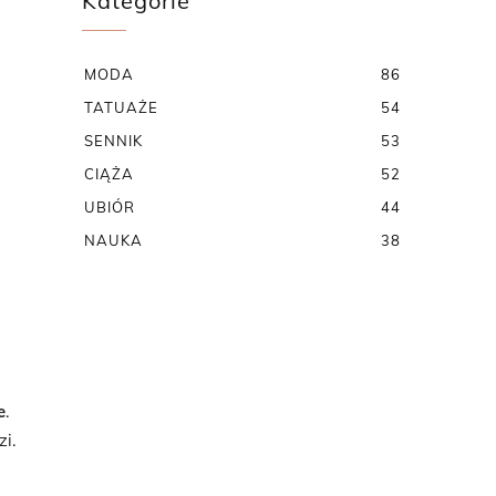
Kategorie
MODA
86
TATUAŻE
54
SENNIK
53
CIĄŻA
52
UBIÓR
44
NAUKA
38
e
.
i.