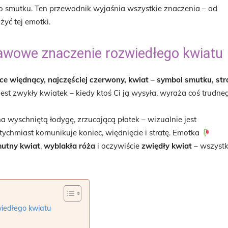
ego smutku. Ten przewodnik wyjaśnia wszystkie znaczenia – od
żyć tej emotki.
awowe znaczenie rozwiedłego kwiatu
ce więdnący, najczęściej czerwony, kwiat – symbol smutku, str
jest zwykły kwiatek – kiedy ktoś Ci ją wysyła, wyraża coś trudne
 wyschniętą łodygę, zrzucającą płatek – wizualnie jest
tychmiast komunikuje koniec, więdnięcie i stratę. Emotka
utny kwiat
,
wyblakła róża
i oczywiście
zwiędły kwiat
– wszystk
iedłego kwiatu