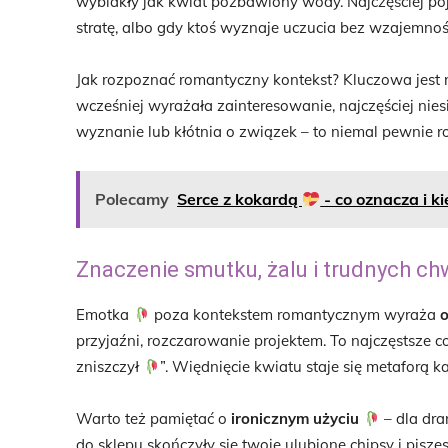
wyblakły jak kwiat pozbawiony wody. Najczęściej po
stratę, albo gdy ktoś wyznaje uczucia bez wzajemnoś
Jak rozpoznać romantyczny kontekst? Kluczowa jest 
wcześniej wyrażała zainteresowanie, najczęściej nies
wyznanie lub kłótnia o związek – to niemal pewnie r
Polecamy
Serce z kokardą
- co oznacza i k
Znaczenie smutku, żalu i trudnych chw
Emotka
poza kontekstem romantycznym wyraża
o
przyjaźni, rozczarowanie projektem. To najczęstsze c
zniszczył
”. Więdnięcie kwiatu staje się metaforą ka
Warto też pamiętać o
ironicznym użyciu
– dla dr
do sklepu skończyły się twoje ulubione chipsy i pisz