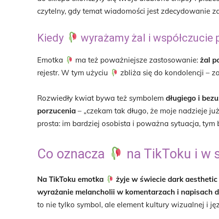
czytelny, gdy temat wiadomości jest zdecydowanie 
Kiedy
wyrażamy żal i współczucie p
Emotka
ma też poważniejsze zastosowanie:
żal p
rejestr. W tym użyciu
zbliża się do kondolencji – za
Rozwiedły kwiat bywa też symbolem
długiego i bez
porzucenia
– „czekam tak długo, że moje nadzieje ju
prosta: im bardziej osobista i poważna sytuacja, tym 
Co oznacza
na TikToku i w 
Na TikToku emotka
żyje w świecie dark aesthetic
wyrażanie melancholii w komentarzach i napisach d
to nie tylko symbol, ale element kultury wizualnej i j