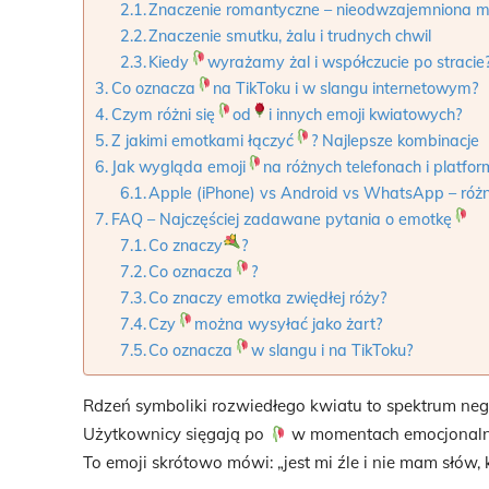
Znaczenie romantyczne – nieodwzajemniona mił
Znaczenie smutku, żalu i trudnych chwil
Kiedy
wyrażamy żal i współczucie po stracie
Co oznacza
na TikToku i w slangu internetowym?
Czym różni się
od
i innych emoji kwiatowych?
Z jakimi emotkami łączyć
? Najlepsze kombinacje
Jak wygląda emoji
na różnych telefonach i platfo
Apple (iPhone) vs Android vs WhatsApp – różn
FAQ – Najczęściej zadawane pytania o emotkę
Co znaczy
?
Co oznacza
?
Co znaczy emotka zwiędłej róży?
Czy
można wysyłać jako żart?
Co oznacza
w slangu i na TikToku?
Rdzeń symboliki rozwiedłego kwiatu to spektrum ne
Użytkownicy sięgają po
w momentach emocjonalnego 
To emoji skrótowo mówi: „jest mi źle i nie mam słów, 