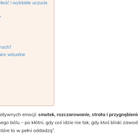
ość i wyblakłe uczucia
?
rmach?
ice wizualne
gatywnych emocji:
smutek, rozczarowanie, strata i przygnębieni
bólu – po kłótni, gdy coś idzie nie tak, gdy ktoś bliski zawodz
które to w pełni oddadzą”.