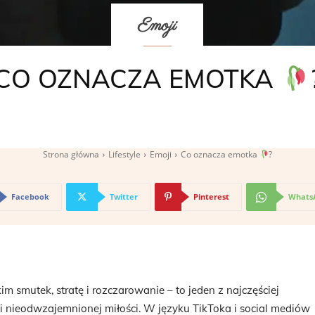
Emoji
CO OZNACZA EMOTKA
Strona główna
Lifestyle
Emoji
Co oznacza emotka
?
Facebook
Twitter
Pinterest
Whats
 smutek, stratę i rozczarowanie – to jeden z najczęściej
 nieodwzajemnionej miłości. W języku TikToka i social mediów