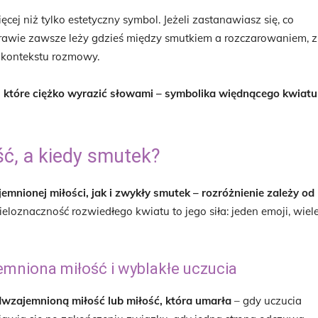
ięcej niż tylko estetyczny symbol. Jeżeli zastanawiasz się, co
awie zawsze leży gdzieś między smutkiem a rozczarowaniem, z
 kontekstu rozmowy.
i, które ciężko wyrazić słowami – symbolika więdnącego kwiatu
ć, a kiedy smutek?
nionej miłości, jak i zwykły smutek – rozróżnienie zależy od
loznaczność rozwiedłego kwiatu to jego siła: jeden emoji, wiel
mniona miłość i wyblakłe uczucia
dwzajemnioną miłość lub miłość, która umarła
– gdy uczucia