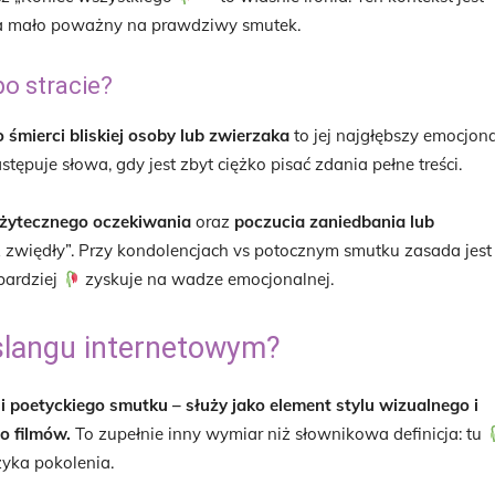
za mało poważny na prawdziwy smutek.
o stracie?
o śmierci bliskiej osoby lub zwierzaka
to jej najgłębszy emocjon
stępuje słowa, gdy jest zbyt ciężko pisać zdania pełne treści.
użytecznego oczekiwania
oraz
poczucia zaniedbania lub
ż zwiędły”. Przy kondolencjach vs potocznym smutku zasada jest
bardziej
zyskuje na wadze emocjonalnej.
slangu internetowym?
 i poetyckiego smutku – służy jako element stylu wizualnego i
o filmów.
To zupełnie inny wymiar niż słownikowa definicja: tu
ęzyka pokolenia.