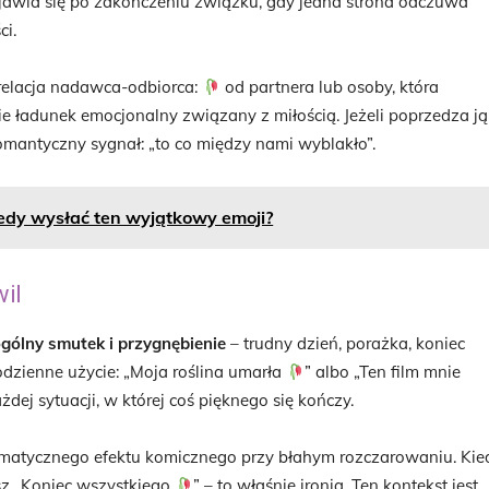
jawia się po zakończeniu związku, gdy jedna strona odczuwa
ci.
relacja nadawca-odbiorca:
od partnera lub osoby, która
ie ładunek emocjonalny związany z miłością. Jeżeli poprzedza ją
omantyczny sygnał: „to co między nami wyblakło”.
iedy wysłać ten wyjątkowy emoji?
il
gólny smutek i przygnębienie
– trudny dzień, porażka, koniec
odzienne użycie: „Moja roślina umarła
” albo „Ten film mnie
żdej sytuacji, w której coś pięknego się kończy.
amatycznego efektu komicznego przy błahym rozczarowaniu. Kie
esz „Koniec wszystkiego
” – to właśnie ironia. Ten kontekst jest