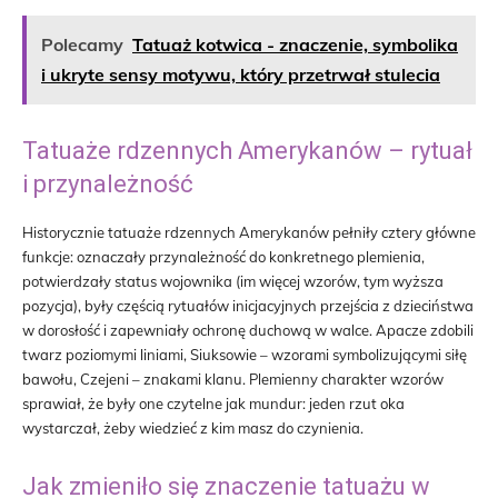
Polecamy
Tatuaż kotwica - znaczenie, symbolika
i ukryte sensy motywu, który przetrwał stulecia
Tatuaże rdzennych Amerykanów – rytuał
i przynależność
Historycznie tatuaże rdzennych Amerykanów pełniły cztery główne
funkcje: oznaczały przynależność do konkretnego plemienia,
potwierdzały status wojownika (im więcej wzorów, tym wyższa
pozycja), były częścią rytuałów inicjacyjnych przejścia z dzieciństwa
w dorosłość i zapewniały ochronę duchową w walce. Apacze zdobili
twarz poziomymi liniami, Siuksowie – wzorami symbolizującymi siłę
bawołu, Czejeni – znakami klanu. Plemienny charakter wzorów
sprawiał, że były one czytelne jak mundur: jeden rzut oka
wystarczał, żeby wiedzieć z kim masz do czynienia.
Jak zmieniło się znaczenie tatuażu w