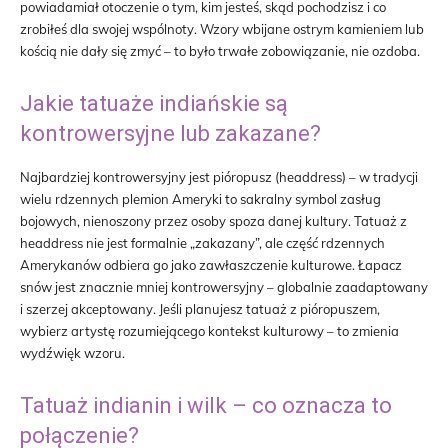
powiadamiał otoczenie o tym, kim jesteś, skąd pochodzisz i co
zrobiłeś dla swojej wspólnoty. Wzory wbijane ostrym kamieniem lub
kością nie dały się zmyć – to było trwałe zobowiązanie, nie ozdoba.
Jakie tatuaże indiańskie są
kontrowersyjne lub zakazane?
Najbardziej kontrowersyjny jest pióropusz (headdress) – w tradycji
wielu rdzennych plemion Ameryki to sakralny symbol zasług
bojowych, nienoszony przez osoby spoza danej kultury. Tatuaż z
headdress nie jest formalnie „zakazany”, ale część rdzennych
Amerykanów odbiera go jako zawłaszczenie kulturowe. Łapacz
snów jest znacznie mniej kontrowersyjny – globalnie zaadaptowany
i szerzej akceptowany. Jeśli planujesz tatuaż z pióropuszem,
wybierz artystę rozumiejącego kontekst kulturowy – to zmienia
wydźwięk wzoru.
Tatuaż indianin i wilk – co oznacza to
połączenie?