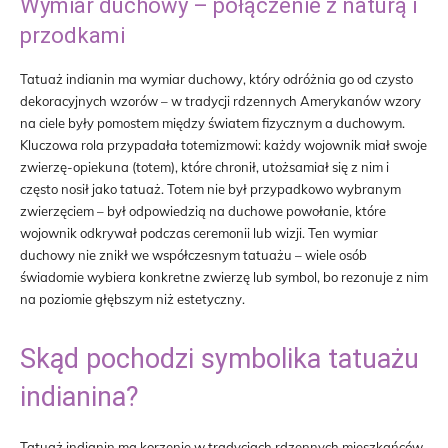
Wymiar duchowy – połączenie z naturą i
przodkami
Tatuaż indianin ma wymiar duchowy, który odróżnia go od czysto
dekoracyjnych wzorów – w tradycji rdzennych Amerykanów wzory
na ciele były pomostem między światem fizycznym a duchowym.
Kluczowa rola przypadała totemizmowi: każdy wojownik miał swoje
zwierzę-opiekuna (totem), które chronił, utożsamiał się z nim i
często nosił jako tatuaż. Totem nie był przypadkowo wybranym
zwierzęciem – był odpowiedzią na duchowe powołanie, które
wojownik odkrywał podczas ceremonii lub wizji. Ten wymiar
duchowy nie znikł we współczesnym tatuażu – wiele osób
świadomie wybiera konkretne zwierzę lub symbol, bo rezonuje z nim
na poziomie głębszym niż estetyczny.
Skąd pochodzi symbolika tatuażu
indianina?
Tatuaż indianin ma korzenie w tradycjach rdzennych mieszkańców