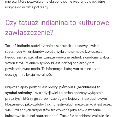
miejsca, które pozwalają na eksponowanie wzoru lub dyskretne
ukrycie go w razie potrzeby.
Czy tatuaż indianina to kulturowe
zawłaszczenie?
Tatuaż indianin budzi pytania o szacunek kulturowy – wiele
rdzennych Amerykanów uważa wybrane symbole (zwłaszcza
headdress) za sakralne i zarezerwowane, jednak świadomy wybór
wzoru z rozumieniem symboliki jest inaczej odbierany niż
powierzchowna moda. To informacja, którą warto mieć przed
decyzją – nie lekcja moralności.
Najważniejszy podział jest prosty:
pióropusz (headdress) to
symbol sakralny
– w tradycji wielu plemion noszony wyłącznie
przez tych, którzy go zarobili zasługami bojowymi lub duchowymi.
Noszenie go jako ozdoby (np. na festiwalach muzycznych) jest przez
wielu rdzennych aktywistów traktowane jako zawłaszczenie
kulturowe (cultural appropriation). Tatuaż z headdress wpisuje się