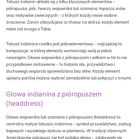
Tatuaż indianin składa się z kilku kluczowych elementów –
pióropusza, piór, twarzy wojownika lub szamana, łapacza snów
oraz motywów zwierzęcych – z których każdy niesie osobne
znaczenie. Zanim zdecydujesz co chcesz na skórze, każdy element
mówi coś innego o Tobie.
Tatuaż indianina rzadko jest jednoelementowy – najczęściej to
kompozycja, w której elementy wzmacniają swój przekaz
nawzajem. Głowa wojownika z pióropuszem i wilkiem w tle to nie
przypadkowe zestawienie – to historia siły, przywództwa i
duchowego wsparcia opowiedziana bez słów. Każdy element
opisany poniżej możesz wybrać samodzielnie lub połączyć z innymi.
Głowa indianina z pióropuszem
(headdress)
Głowa wojownika lub szamana z pióropuszem (headdress) to
centralny motyw tatuażu indianina – symbol przywództwa, zasług
bojowych i wysokiego statusu w plemieniu. W tradycji rdzennych
Amerykanów pióropusz nie był ozdobą głowy – zdobywało się