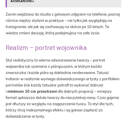
Zanim wejdziesz do studia z gotowym zdjęciem na telefonie, poznaj
różnice między stylami w praktyce – nie tylko jak wyglądają na
Instagramie, ale jak się zachowują na skórze po 10 latach. Ta
wiedza zmieni decyzję, którą podejmujesz na całe życie.
Realizm – portret wojownika
Styl realistyczny to wierne odwzorowanie twarzy – portret
wojownika lub szamana z pióropuszem, w którym każda
zmarszczka i każde pióro są dokładnie renderowane. Tatuaż
indianin w realizmie wymaga doświadczonego artysty z portfoliem
portretów (nie każdy tatuator potrafi to wykonać dobrze)
i
minimum 10 cm przestrzeni
dla dobrych proporcji – mniejszy
format spłaszcza detale twarzy do nieczytelnej masy. Czas gojenia
jest dłuższy ze względu na zagęszczenie tuszu. To styl dla tych,
którzy chcą maksymalnego efektu i są gotowi zapłacić za
doświadczenie artysty.