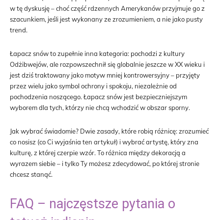
w tę dyskusję – choć część rdzennych Amerykanów przyjmuje go z
szacunkiem, jeśli jest wykonany ze zrozumieniem, a nie jako pusty
trend.
Łapacz snów to zupełnie inna kategoria: pochodzi z kultury
Odżibwejów, ale rozpowszechnił się globalnie jeszcze w XX wieku i
jest dziś traktowany jako motyw mniej kontrowersyjny – przyjęty
przez wielu jako symbol ochrony i spokoju, niezależnie od
pochodzenia noszącego. Łapacz snów jest bezpieczniejszym
wyborem dla tych, którzy nie chcą wchodzić w obszar sporny.
Jak wybrać świadomie? Dwie zasady, które robią różnicę: zrozumieć
co nosisz (co Ci wyjaśnia ten artykuł) i wybrać artystę, który zna
kulturę, z której czerpie wzór. To różnica między dekoracją a
wyrazem siebie – i tylko Ty możesz zdecydować, po której stronie
chcesz stanąć.
FAQ – najczęstsze pytania o