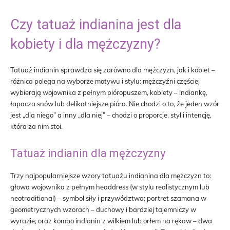
Czy tatuaż indianina jest dla
kobiety i dla mężczyzny?
Tatuaż indianin sprawdza się zarówno dla mężczyzn, jak i kobiet –
różnica polega na wyborze motywu i stylu: mężczyźni częściej
wybierają wojownika z pełnym pióropuszem, kobiety – indiankę,
łapacza snów lub delikatniejsze pióra. Nie chodzi o to, że jeden wzór
jest „dla niego” a inny „dla niej” – chodzi o proporcje, styl i intencję,
która za nim stoi.
Tatuaż indianin dla mężczyzny
Trzy najpopularniejsze wzory tatuażu indianina dla mężczyzn to:
głowa wojownika z pełnym headdress (w stylu realistycznym lub
neotraditional) – symbol siły i przywództwa; portret szamana w
geometrycznych wzorach – duchowy i bardziej tajemniczy w
wyrazie; oraz kombo indianin z wilkiem lub orłem na rękaw – dwa