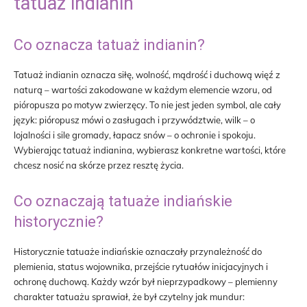
tatuaż indianin
Co oznacza tatuaż indianin?
Tatuaż indianin oznacza siłę, wolność, mądrość i duchową więź z
naturą – wartości zakodowane w każdym elemencie wzoru, od
pióropusza po motyw zwierzęcy. To nie jest jeden symbol, ale cały
język: pióropusz mówi o zasługach i przywództwie, wilk – o
lojalności i sile gromady, łapacz snów – o ochronie i spokoju.
Wybierając tatuaż indianina, wybierasz konkretne wartości, które
chcesz nosić na skórze przez resztę życia.
Co oznaczają tatuaże indiańskie
historycznie?
Historycznie tatuaże indiańskie oznaczały przynależność do
plemienia, status wojownika, przejście rytuałów inicjacyjnych i
ochronę duchową. Każdy wzór był nieprzypadkowy – plemienny
charakter tatuażu sprawiał, że był czytelny jak mundur: