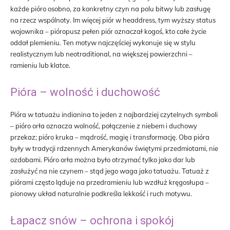
każde pióro osobno, za konkretny czyn na polu bitwy lub zasługę
na rzecz wspólnoty. Im więcej piór w headdress, tym wyższy status
wojownika – pióropusz pełen piór oznaczał kogoś, kto całe życie
oddał plemieniu. Ten motyw najczęściej wykonuje się w stylu
realistycznym lub neotraditional, na większej powierzchni –
ramieniu lub klatce.
Pióra – wolność i duchowość
Pióra w tatuażu indianina to jeden z najbardziej czytelnych symboli
– pióro orła oznacza wolność, połączenie z niebem i duchowy
przekaz; pióro kruka – mądrość, magię i transformację. Oba pióra
były w tradycji rdzennych Amerykanów świętymi przedmiotami, nie
ozdobami. Pióro orła można było otrzymać tylko jako dar lub
zasłużyć na nie czynem – stąd jego waga jako tatuażu. Tatuaż z
piórami często ląduje na przedramieniu lub wzdłuż kręgosłupa –
pionowy układ naturalnie podkreśla lekkość i ruch motywu.
Łapacz snów – ochrona i spokój