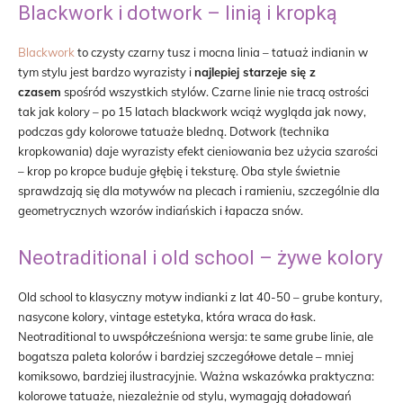
Blackwork i dotwork – linią i kropką
Blackwork
to czysty czarny tusz i mocna linia – tatuaż indianin w
tym stylu jest bardzo wyrazisty i
najlepiej starzeje się z
czasem
spośród wszystkich stylów. Czarne linie nie tracą ostrości
tak jak kolory – po 15 latach blackwork wciąż wygląda jak nowy,
podczas gdy kolorowe tatuaże bledną. Dotwork (technika
kropkowania) daje wyrazisty efekt cieniowania bez użycia szarości
– krop po kropce buduje głębię i teksturę. Oba style świetnie
sprawdzają się dla motywów na plecach i ramieniu, szczególnie dla
geometrycznych wzorów indiańskich i łapacza snów.
Neotraditional i old school – żywe kolory
Old school to klasyczny motyw indianki z lat 40-50 – grube kontury,
nasycone kolory, vintage estetyka, która wraca do łask.
Neotraditional to uwspółcześniona wersja: te same grube linie, ale
bogatsza paleta kolorów i bardziej szczegółowe detale – mniej
komiksowo, bardziej ilustracyjnie. Ważna wskazówka praktyczna:
kolorowe tatuaże, niezależnie od stylu, wymagają doładowań