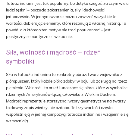
Tatuaż indianin jest tak popularny, bo dotyka czegoś, za czym wielu
ludzi tęskni – poczucia zakorzenienia, siły i duchowości
jednocześnie. W jednym wzorze można zawrzeć wszystkie te
wartości, dobierając elementy, które rezonują z własną historią. To
powód, dla którego ten motyw nie traci popularności – jest
plastyczny semantycznie i wizualnie.
Siła, wolność i mądrość – rdzeń
symboliki
Siła w tatuażu indianina to konkretny obraz: twarz wojownika z
pióropuszem, który każde pióro zdobył w boju lub zasługą na rzecz
plemienia. Wolność – to orzeł i unoszące się pióra, które w symbolice
rdzennych Amerykanów łączą człowieka z Wielkim Duchem.
Mądrość reprezentuje starszyzna: wzory geometryczne na twarzy
to dawny zapis wiedzy, nie ozdoba. Te trzy wartości często
współistnieją w jednej kompozycji tatuażu indianina i wzajemnie się
wzmacniają.