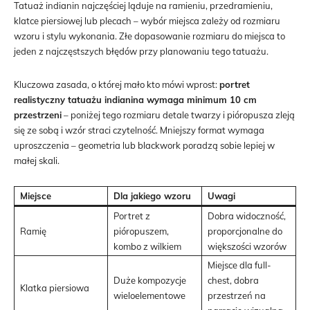
Tatuaż indianin najczęściej ląduje na ramieniu, przedramieniu,
klatce piersiowej lub plecach – wybór miejsca zależy od rozmiaru
wzoru i stylu wykonania. Złe dopasowanie rozmiaru do miejsca to
jeden z najczęstszych błędów przy planowaniu tego tatuażu.
Kluczowa zasada, o której mało kto mówi wprost:
portret
realistyczny tatuażu indianina wymaga minimum 10 cm
przestrzeni
– poniżej tego rozmiaru detale twarzy i pióropusza zleją
się ze sobą i wzór straci czytelność. Mniejszy format wymaga
uproszczenia – geometria lub blackwork poradzą sobie lepiej w
małej skali.
Miejsce
Dla jakiego wzoru
Uwagi
Portret z
Dobra widoczność,
Ramię
pióropuszem,
proporcjonalne do
kombo z wilkiem
większości wzorów
Miejsce dla full-
Duże kompozycje
chest, dobra
Klatka piersiowa
wieloelementowe
przestrzeń na