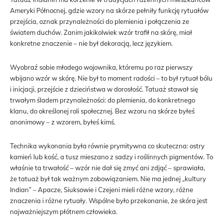
Ameryki Północnej, gdzie wzory na skórze pełniły funkcję rytuałów
przejścia, oznak przynależności do plemienia i połączenia ze
światem duchów. Zanim jakikolwiek wzór trafił na skórę, miał
konkretne znaczenie – nie był dekoracją, lecz językiem.
Wyobraź sobie młodego wojownika, któremu po raz pierwszy
wbijano wzór w skórę. Nie był to moment radości – to był rytuał bólu
i inicjacji, przejście z dzieciństwa w dorosłość. Tatuaż stawał się
trwałym śladem przynależności: do plemienia, do konkretnego
klanu, do określonej roli społecznej. Bez wzoru na skórze byłeś
anonimowy – z wzorem, byłeś kimś.
Technika wykonania była równie prymitywna co skuteczna: ostry
kamień lub kość, a tusz mieszano z sadzy i roślinnych pigmentów. To
właśnie ta trwałość – wzór nie dał się zmyć ani zdjąć – sprawiała,
że tatuaż był tak ważnym zobowiązaniem. Nie ma jednej „kultury
Indian” – Apacze, Siuksowie i Czejeni mieli różne wzory, różne
znaczenia i różne rytuały. Wspólne było przekonanie, że skóra jest
najważniejszym płótnem człowieka.