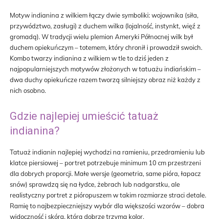
Motyw indianina z wilkiem łączy dwie symboliki: wojownika (siła,
przywództwo, zasługi) z duchem wilka (lojalność, instynkt, więź z
gromadą). W tradycji wielu plemion Ameryki Północnej wilk był
duchem opiekuńczym – totemem, który chronił i prowadził swoich.
Kombo twarzy indianina z wilkiem w tle to dziś jeden z
najpopularniejszych motywów złożonych w tatuażu indiańskim –
dwa duchy opiekuńcze razem tworzą silniejszy obraz niż każdy z
nich osobno.
Gdzie najlepiej umieścić tatuaż
indianina?
Tatuaż indianin najlepiej wychodzi na ramieniu, przedramieniu lub
klatce piersiowej – portret potrzebuje minimum 10 cm przestrzeni
dla dobrych proporcji. Małe wersje (geometria, same pióra, łapacz
snów) sprawdzą się na łydce, żebrach lub nadgarstku, ale
realistyczny portret z pióropuszem w takim rozmiarze straci detale.
Ramię to najbezpieczniejszy wybór dla większości wzorów – dobra
widoczność i skóra, która dobrze trzyma kolor.