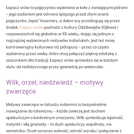
Łapacz snów to pajęczynka wpleciona w koło z zwisającymi piórami
– jego zadaniem jest ochrona śpiącego przed złymi snami:
pajęczynka „łapie” koszmary, a dobre sny prześlizgują się przez
środek.
Łapacz snów
pochodzi z kultury Odżibwejów (Ojibwe) i
rozpowszechnił się globalnie w XX wieku, stając się jednym z
najczęściej wybieranych motywów indiańskich. Jest też mniej
kontrowersyjny kulturowo niż pióropusz – przez co często
wybierany przez osoby, które chcą połączyć piękną estetykę z
szacunkiem dla tradycji. Łapacz snów sprawdza się w każdym
stylu: od realistycznego przez geometrię po watercolor.
Wilk, orzeł, niedźwiedź – motywy
zwierzęce
Motywy zwierzęce w tatuażu indianina to bezpośrednie
nawiązanie do totemizmu – każde zwierzę jest duchem
opiekuńczym o konkretnym znaczeniu. Wilk symbolizuje lojalność,
instynkt i siłę gromady – to duch opiekuńczy wspólnoty, nie
samotnika. Orzeł oznacza wolność, ostrość wzroku i połączenie z