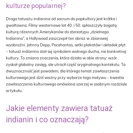
kulturze popularnej?
Droga tatuażu indianina od sacrum do popkultury jest krótka i
gwałtowna. Filmy westernowe lat 40. i 50. spłaszczyły bogatą
kulturę rdzennych Amerykanów do stereotypu „dzielnego
Indianina”, a Hollywood zaszczepił ten obraz w zbiorowej
wyobraźni. Johnny Depp, Pocahontas, setki plakatów i okładek płyt
– tatuaż indianina stał się symbolem wolnego ducha, nie konkretnej
kultury. To zmiana znaczenia, która działa w obie strony: wzór
zyskał globalny zasięg, ale utracił część oryginalnego kontekstu. Ta
dwuznaczność jest powodem, dla którego temat zawłaszczenia
kulturowego jest dziś ważny przy wyborze tego motywu – kwestia
zawłaszczenia kulturowego omówiona szerzej w osobnym rozdziale
artykułu.
Jakie elementy zawiera tatuaż
indianin i co oznaczają?