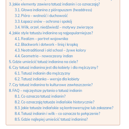
Jakie elementy zawiera tatuaż indianin i co oznaczają?
Głowa indianina z pióropuszem (headdress)
Pióra – wolność i duchowość
Łapacz snów – ochrona i spokój
Wilk, orzeł, niedźwiedź – motywy zwierzęce
Jakie style tatuażu indianina są najpopularniejsze?
Realizm – portret wojownika
Blackwork i dotwork – linią i kropką
Neotraditional i old school – żywe kolory
Geometria – nowoczesny indian
Gdzie umieścić tatuaż indianina na ciele?
Czy tatuaż indianina jest dla kobiety i dla mężczyzny?
Tatuaż indianin dla mężczyzny
Tatuaż indianka – wersja dla kobiety
Czy tatuaż indianina to kulturowe zawłaszczenie?
FAQ – najczęstsze pytania o tatuaż indianin
Co oznacza tatuaż indianin?
Co oznaczają tatuaże indiańskie historycznie?
Jakie tatuaże indiańskie są kontrowersyjne lub zakazane?
Tatuaż indianin i wilk – co oznacza to połączenie?
Gdzie najlepiej umieścić tatuaż indianina?