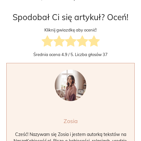
Spodobał Ci się artykuł? Oceń!
Kliknij gwiazdkę aby ocenić!
Średnia ocena
4.9
/ 5. Liczba głosów
37
Zosia
Cześć! Nazywam się Zosia i jestem autorką tekstów na
NaszaKobiecość.pl. Piszę o kobiecości, relacjach, urodzie,