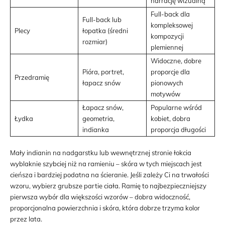
narrację wizualną
Full-back dla
Full-back lub
kompleksowej
Plecy
łopatka (średni
kompozycji
rozmiar)
plemiennej
Widoczne, dobre
Pióra, portret,
proporcje dla
Przedramię
łapacz snów
pionowych
motywów
Łapacz snów,
Popularne wśród
Łydka
geometria,
kobiet, dobra
indianka
proporcja długości
Mały indianin na nadgarstku lub wewnętrznej stronie łokcia
wyblaknie szybciej niż na ramieniu – skóra w tych miejscach jest
cieńsza i bardziej podatna na ścieranie. Jeśli zależy Ci na trwałości
wzoru, wybierz grubsze partie ciała. Ramię to najbezpieczniejszy
pierwsza wybór dla większości wzorów – dobra widoczność,
proporcjonalna powierzchnia i skóra, która dobrze trzyma kolor
przez lata.