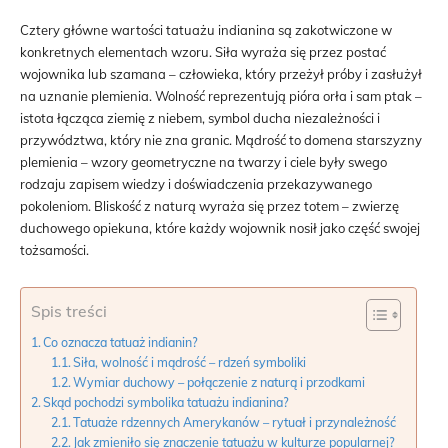
Cztery główne wartości tatuażu indianina są zakotwiczone w
konkretnych elementach wzoru. Siła wyraża się przez postać
wojownika lub szamana – człowieka, który przeżył próby i zasłużył
na uznanie plemienia. Wolność reprezentują pióra orła i sam ptak –
istota łącząca ziemię z niebem, symbol ducha niezależności i
przywództwa, który nie zna granic. Mądrość to domena starszyzny
plemienia – wzory geometryczne na twarzy i ciele były swego
rodzaju zapisem wiedzy i doświadczenia przekazywanego
pokoleniom. Bliskość z naturą wyraża się przez totem – zwierzę
duchowego opiekuna, które każdy wojownik nosił jako część swojej
tożsamości.
Spis treści
Co oznacza tatuaż indianin?
Siła, wolność i mądrość – rdzeń symboliki
Wymiar duchowy – połączenie z naturą i przodkami
Skąd pochodzi symbolika tatuażu indianina?
Tatuaże rdzennych Amerykanów – rytuał i przynależność
Jak zmieniło się znaczenie tatuażu w kulturze popularnej?