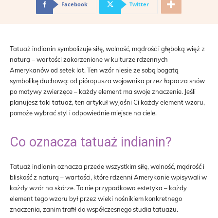
Facebook
Twitter
Tatuaż indianin symbolizuje siłę, wolność, mądrość i głęboką więź z
naturą – wartości zakorzenione w kulturze rdzennych
Amerykanów od setek lat. Ten wzór niesie ze sobą bogatą
symbolikę duchową: od pióropusza wojownika przez łapacza snów
po motywy zwierzęce – każdy element ma swoje znaczenie. Jeśli
planujesz taki tatuaż, ten artykuł wyjaśni Ci każdy element wzoru,
pomoże wybrać styl i odpowiednie miejsce na ciele.
Co oznacza tatuaż indianin?
Tatuaż indianin oznacza przede wszystkim siłę, wolność, mądrość i
bliskość z naturą – wartości, które rdzenni Amerykanie wpisywali w
każdy wzór na skórze. To nie przypadkowa estetyka – każdy
element tego wzoru był przez wieki nośnikiem konkretnego
znaczenia, zanim trafił do współczesnego studia tatuażu.