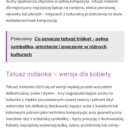
duchy opiekuńcze złączone w jednej kompozycji. Tatuaż indianin
dla mężczyzny najczęściej ląduje na ramieniu, klatce piersiowej,
rękawku lub plecach – miejscach z naturalną przestrzenią na duże,
wieloelementowe kompozycje.
Polecamy
Co oznacza tatuaż trójkąt - pełna
symbolika, orientacja i znaczenie w różnych
kulturach
Tatuaż indianka – wersja dla kobiety
Tatuaż indianka różni się od wersji męskiej przede wszystkim
delikatnością rysów i stylem – trzy najpopularniejsze wzory to:
indianka z miękko zarysowanymi rysami twarzy i piórami (styl
watercolor lub delikatny blackwork); łapacz snów z kwiatami lub
kolorowymi piórami jako centralna kompozycja; oraz geometryczny
mandala-styl z indiańską symboliką – łączy precyzję z duchowością.
Kobiety najczęściej wybierają łydkę, żebra, przedramię lub ramię –