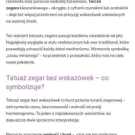
rzemiosła oraz poczucie osobistej tożsamości.
Tarcza
zegara
kieszonkowego – okrągła, z cyframi rzymskimi lub arabskimi
– daje też więcej przestrzeni na precyzję wskazówek ustawionych
na ważnej chwili.
Ten wariant tatuażu zegara pasuje każdemu niezależnie od płci.
Najpiękniej wygląda w stylu realistycznym lub neo-traditional, które
pozwalają uchwycić każdy detal mechanizmu. Wzmacnia symbolikę
„czasu minionego” – to przedmiot z przeszłości, który nosi na ciele
nowe pokolenie.
Tatuaż zegar bez wskazówek – co
symbolizuje?
Tatuaż zegar bez wskazówek to bunt przeciw tyranii zegarowej –
zatrzymanie czasu, bezczasowość i wolność od presji
harmonogramu. To jeden z najciekawszych wariantów, bo
dopuszcza dwie sprzeczne interpretacje.
Pierwsze znaczenie:
wolność i bunt
– „czas nie ma nade mną