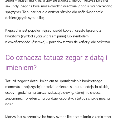
zegar – piasek ma kres, a gdy się skończy, nie odmierzysz kolejnej
sekundy. Zegar z kolei może chodzić wiecznie (dopóki ma nakręconą
sprężynę). To subtelna, ale ważna różnica dla osób świadomie
dobierających symbolikę.
Klepsydra jest popularniejsza wśród kobiet i często łączona z
kwiatami (symbol życia w przemijaniu) lub symbolem
nieskończoności (ósemka) – paradoks: czas się kończy, ale coś trwa.
Co oznacza tatuaż zegar z datą i
imieniem?
Tatuaż zegar z datą i imieniem to upamiętnienie konkretnego
momentu – najczęściej narodzin dziecka, ślubu lub odejścia bliskiej
osoby – godzina na tarczy wskazuje chwilę, której nie chcesz
zapomnieć. To jeden z najbardziej osobistych tatuaży, jakie można
nosić.
Motyw jest szczególny, bo łączy symbolikę przemijania z konkretną