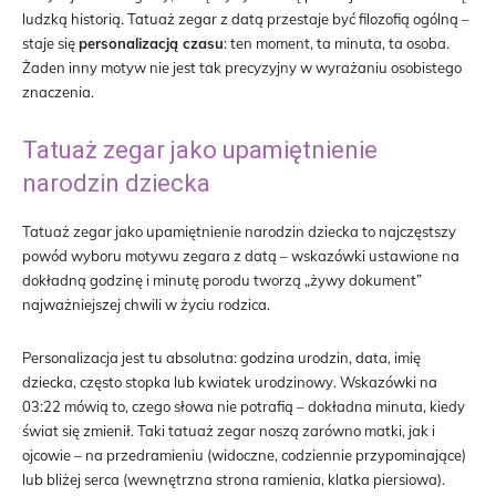
ludzką historią. Tatuaż zegar z datą przestaje być filozofią ogólną –
staje się
personalizacją czasu
: ten moment, ta minuta, ta osoba.
Żaden inny motyw nie jest tak precyzyjny w wyrażaniu osobistego
znaczenia.
Tatuaż zegar jako upamiętnienie
narodzin dziecka
Tatuaż zegar jako upamiętnienie narodzin dziecka to najczęstszy
powód wyboru motywu zegara z datą – wskazówki ustawione na
dokładną godzinę i minutę porodu tworzą „żywy dokument”
najważniejszej chwili w życiu rodzica.
Personalizacja jest tu absolutna: godzina urodzin, data, imię
dziecka, często stopka lub kwiatek urodzinowy. Wskazówki na
03:22 mówią to, czego słowa nie potrafią – dokładna minuta, kiedy
świat się zmienił. Taki tatuaż zegar noszą zarówno matki, jak i
ojcowie – na przedramieniu (widoczne, codziennie przypominające)
lub bliżej serca (wewnętrzna strona ramienia, klatka piersiowa).