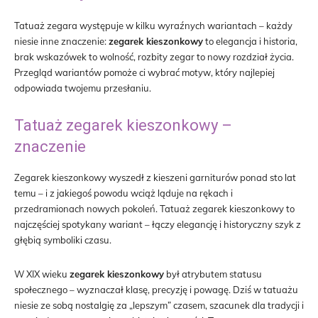
Tatuaż zegara występuje w kilku wyraźnych wariantach – każdy
niesie inne znaczenie:
zegarek kieszonkowy
to elegancja i historia,
brak wskazówek to wolność, rozbity zegar to nowy rozdział życia.
Przegląd wariantów pomoże ci wybrać motyw, który najlepiej
odpowiada twojemu przesłaniu.
Tatuaż zegarek kieszonkowy –
znaczenie
Zegarek kieszonkowy wyszedł z kieszeni garniturów ponad sto lat
temu – i z jakiegoś powodu wciąż ląduje na rękach i
przedramionach nowych pokoleń. Tatuaż zegarek kieszonkowy to
najczęściej spotykany wariant – łączy elegancję i historyczny szyk z
głębią symboliki czasu.
W XIX wieku
zegarek kieszonkowy
był atrybutem statusu
społecznego – wyznaczał klasę, precyzję i powagę. Dziś w tatuażu
niesie ze sobą nostalgię za „lepszym” czasem, szacunek dla tradycji i