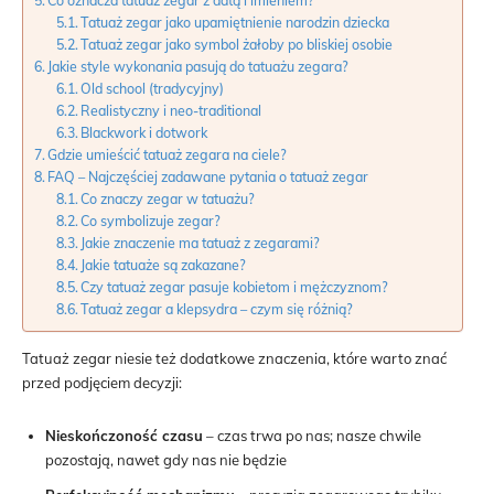
Co oznacza tatuaż zegar z datą i imieniem?
Tatuaż zegar jako upamiętnienie narodzin dziecka
Tatuaż zegar jako symbol żałoby po bliskiej osobie
Jakie style wykonania pasują do tatuażu zegara?
Old school (tradycyjny)
Realistyczny i neo-traditional
Blackwork i dotwork
Gdzie umieścić tatuaż zegara na ciele?
FAQ – Najczęściej zadawane pytania o tatuaż zegar
Co znaczy zegar w tatuażu?
Co symbolizuje zegar?
Jakie znaczenie ma tatuaż z zegarami?
Jakie tatuaże są zakazane?
Czy tatuaż zegar pasuje kobietom i mężczyznom?
Tatuaż zegar a klepsydra – czym się różnią?
Tatuaż zegar niesie też dodatkowe znaczenia, które warto znać
przed podjęciem decyzji:
Nieskończoność czasu
– czas trwa po nas; nasze chwile
pozostają, nawet gdy nas nie będzie