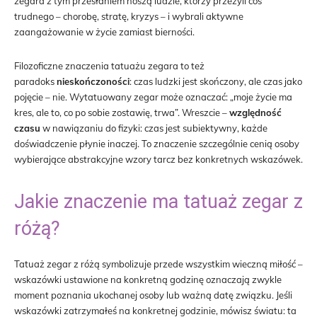
zegara z tym przesłaniem noszą ludzie, którzy przeżyli coś
trudnego – chorobę, stratę, kryzys – i wybrali aktywne
zaangażowanie w życie zamiast bierności.
Filozoficzne znaczenia tatuażu zegara to też
paradoks
nieskończoności
: czas ludzki jest skończony, ale czas jako
pojęcie – nie. Wytatuowany zegar może oznaczać: „moje życie ma
kres, ale to, co po sobie zostawię, trwa”. Wreszcie –
względność
czasu
w nawiązaniu do fizyki: czas jest subiektywny, każde
doświadczenie płynie inaczej. To znaczenie szczególnie cenią osoby
wybierające abstrakcyjne wzory tarcz bez konkretnych wskazówek.
Jakie znaczenie ma tatuaż zegar z
różą?
Tatuaż zegar z różą symbolizuje przede wszystkim wieczną miłość –
wskazówki ustawione na konkretną godzinę oznaczają zwykle
moment poznania ukochanej osoby lub ważną datę związku. Jeśli
wskazówki zatrzymałeś na konkretnej godzinie, mówisz światu: ta