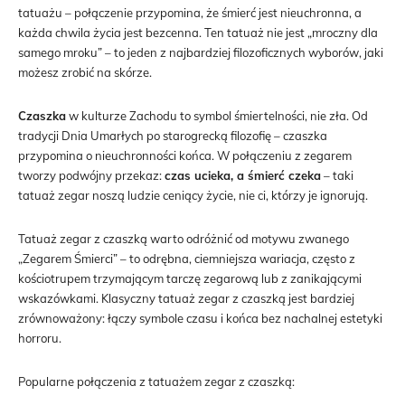
tatuażu – połączenie przypomina, że śmierć jest nieuchronna, a
każda chwila życia jest bezcenna. Ten tatuaż nie jest „mroczny dla
samego mroku” – to jeden z najbardziej filozoficznych wyborów, jaki
możesz zrobić na skórze.
Czaszka
w kulturze Zachodu to symbol śmiertelności, nie zła. Od
tradycji Dnia Umarłych po starogrecką filozofię – czaszka
przypomina o nieuchronności końca. W połączeniu z zegarem
tworzy podwójny przekaz:
czas ucieka, a śmierć czeka
– taki
tatuaż zegar noszą ludzie ceniący życie, nie ci, którzy je ignorują.
Tatuaż zegar z czaszką warto odróżnić od motywu zwanego
„Zegarem Śmierci” – to odrębna, ciemniejsza wariacja, często z
kościotrupem trzymającym tarczę zegarową lub z zanikającymi
wskazówkami. Klasyczny tatuaż zegar z czaszką jest bardziej
zrównoważony: łączy symbole czasu i końca bez nachalnej estetyki
horroru.
Popularne połączenia z tatuażem zegar z czaszką: