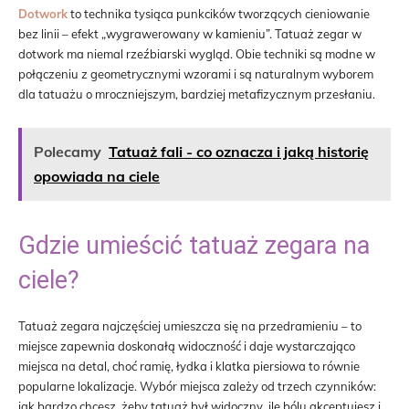
Dotwork
to technika tysiąca punkcików tworzących cieniowanie
bez linii – efekt „wygrawerowany w kamieniu”. Tatuaż zegar w
dotwork ma niemal rzeźbiarski wygląd. Obie techniki są modne w
połączeniu z geometrycznymi wzorami i są naturalnym wyborem
dla tatuażu o mroczniejszym, bardziej metafizycznym przesłaniu.
Polecamy
Tatuaż fali - co oznacza i jaką historię
opowiada na ciele
Gdzie umieścić tatuaż zegara na
ciele?
Tatuaż zegara najczęściej umieszcza się na przedramieniu – to
miejsce zapewnia doskonałą widoczność i daje wystarczająco
miejsca na detal, choć ramię, łydka i klatka piersiowa to równie
popularne lokalizacje. Wybór miejsca zależy od trzech czynników:
jak bardzo chcesz, żeby tatuaż był widoczny, ile bólu akceptujesz i