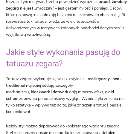
Pisząc o tym motywie, trzeba powiedzieć wyraźnie:
tatuaż żałobny
zegara nie jest „mroczny”
– jest gestem miłości i pamięci. Osoby,
które go noszą, nie opłakują bez końca – zachowują obecność. Jeśli
rozważasz taki tatuaż, wiedz, że wielu tatuażystów
doświadczonych w motywach żałobnych podchodzi do tych sesji z
wyjątkową wrażliwością.
Jakie style wykonania pasują do
tatuażu zegara?
Tatuaż zegara wykonuje się w kilku stylach –
realistyczny
i
neo-
traditional
najlepiej oddają szczegóły
mechanizmu,
blackwork
i
dotwork
dają mroczny efekt, a
old
school
zapewnia ponadczasowy wygląd. Wybór stylu zmienia nie
tylko estetykę – wpływa też na to, jakie znaczenie tatuaż będzie
komunikował.
Każdy styl można dopasować do konkretnego wariantu zegara.
Styl realistyczny pasuje do zegarka kieszonkowego z detalem