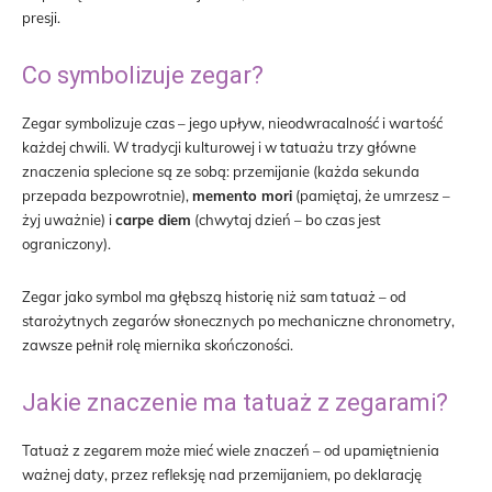
presji.
Co symbolizuje zegar?
Zegar symbolizuje czas – jego upływ, nieodwracalność i wartość
każdej chwili. W tradycji kulturowej i w tatuażu trzy główne
znaczenia splecione są ze sobą: przemijanie (każda sekunda
przepada bezpowrotnie),
memento mori
(pamiętaj, że umrzesz –
żyj uważnie) i
carpe diem
(chwytaj dzień – bo czas jest
ograniczony).
Zegar jako symbol ma głębszą historię niż sam tatuaż – od
starożytnych zegarów słonecznych po mechaniczne chronometry,
zawsze pełnił rolę miernika skończoności.
Jakie znaczenie ma tatuaż z zegarami?
Tatuaż z zegarem może mieć wiele znaczeń – od upamiętnienia
ważnej daty, przez refleksję nad przemijaniem, po deklarację