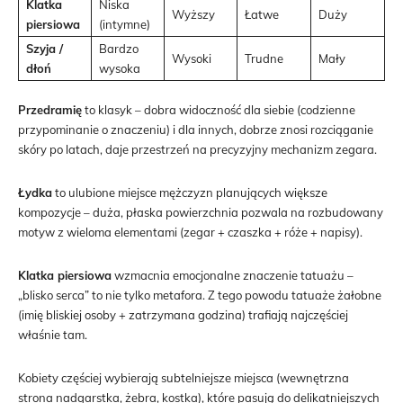
Klatka
Niska
Wyższy
Łatwe
Duży
piersiowa
(intymne)
Szyja /
Bardzo
Wysoki
Trudne
Mały
dłoń
wysoka
Przedramię
to klasyk – dobra widoczność dla siebie (codzienne
przypominanie o znaczeniu) i dla innych, dobrze znosi rozciąganie
skóry po latach, daje przestrzeń na precyzyjny mechanizm zegara.
Łydka
to ulubione miejsce mężczyzn planujących większe
kompozycje – duża, płaska powierzchnia pozwala na rozbudowany
motyw z wieloma elementami (zegar + czaszka + róże + napisy).
Klatka piersiowa
wzmacnia emocjonalne znaczenie tatuażu –
„blisko serca” to nie tylko metafora. Z tego powodu tatuaże żałobne
(imię bliskiej osoby + zatrzymana godzina) trafiają najczęściej
właśnie tam.
Kobiety częściej wybierają subtelniejsze miejsca (wewnętrzna
strona nadgarstka, żebra, kostka), które pasują do delikatniejszych