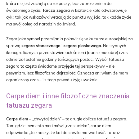
która nie jest zachętą do rozpaczy, lecz zaproszeniem do
świadomego życia.
Tarcza zegara
w kształcie koła odwzorowuje
cykl: tak jak wskazówki wracają do punktu wyjścia, tak każde życie
ma swój obieg od narodzin do śmierci.
Zegar jako symbol przemijania pojawił się w kulturze europejskiej za
sprawą
zegara słonecznego
i
zegara piaskowego
. Na słynnych
ikonograficznych przedstawieniach śmierci (danse macabre) czas
odmierzał ostatnie godziny tańczących postaci. Wybór tatuażu
zegara to często świadome przyjęcie tej perspektywy – nie
pesymizm, lecz filozoficzna dojrzałość. Oznacza on: wiem, że mam
ograniczony czas – i z tego powodu żyję uważnie.
Carpe diem i inne filozoficzne znaczenia
tatuażu zegara
Carpe diem
– „chwytaj dzień” – to drugie oblicze tatuażu zegara.
Tam gdzie memento mori mówi „czas ucieka”, carpe diem
odpowiada: „to znaczy, że każda chwila ma wartość”. Tatuaż