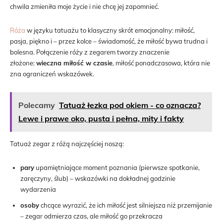
chwila zmieniła moje życie i nie chcę jej zapomnieć.
Róża
w języku tatuażu to klasyczny skrót emocjonalny: miłość,
pasja, piękno i – przez kolce – świadomość, że miłość bywa trudna i
bolesna. Połączenie róży z zegarem tworzy znaczenie
złożone:
wieczna miłość w czasie
, miłość ponadczasowa, która nie
zna ograniczeń wskazówek.
Polecamy
Tatuaż łezka pod okiem - co oznacza?
Lewe i prawe oko, pusta i pełna, mity i fakty
Tatuaż zegar z różą najczęściej noszą:
pary
upamiętniające moment poznania (pierwsze spotkanie,
zaręczyny, ślub) – wskazówki na dokładnej godzinie
wydarzenia
osoby
chcące wyrazić, że ich miłość jest silniejsza niż przemijanie
– zegar odmierza czas, ale miłość go przekracza