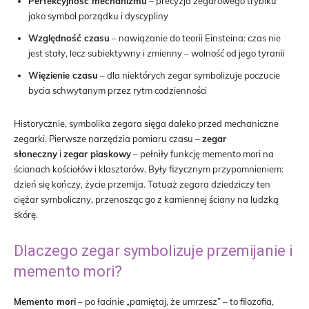
Perfekcyjność mechanizmu
– precyzja zegarowego trybiku
jako symbol porządku i dyscypliny
Względność czasu
– nawiązanie do teorii Einsteina: czas nie
jest stały, lecz subiektywny i zmienny – wolność od jego tyranii
Więzienie czasu
– dla niektórych zegar symbolizuje poczucie
bycia schwytanym przez rytm codzienności
Historycznie, symbolika zegara sięga daleko przed mechaniczne
zegarki. Pierwsze narzędzia pomiaru czasu –
zegar
słoneczny
i
zegar piaskowy
– pełniły funkcję memento mori na
ścianach kościołów i klasztorów. Były fizycznym przypomnieniem:
dzień się kończy, życie przemija. Tatuaż zegara dziedziczy ten
ciężar symboliczny, przenosząc go z kamiennej ściany na ludzką
skórę.
Dlaczego zegar symbolizuje przemijanie i
memento mori?
Memento mori
– po łacinie „pamiętaj, że umrzesz” – to filozofia,