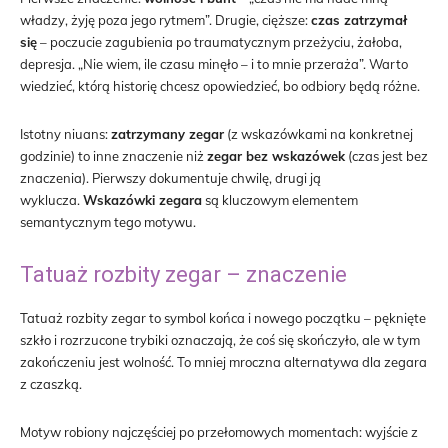
władzy, żyję poza jego rytmem”. Drugie, cięższe:
czas zatrzymał
się
– poczucie zagubienia po traumatycznym przeżyciu, żałoba,
depresja. „Nie wiem, ile czasu minęło – i to mnie przeraża”. Warto
wiedzieć, którą historię chcesz opowiedzieć, bo odbiory będą różne.
Istotny niuans:
zatrzymany zegar
(z wskazówkami na konkretnej
godzinie) to inne znaczenie niż
zegar bez wskazówek
(czas jest bez
znaczenia). Pierwszy dokumentuje chwilę, drugi ją
wyklucza.
Wskazówki zegara
są kluczowym elementem
semantycznym tego motywu.
Tatuaż rozbity zegar – znaczenie
Tatuaż rozbity zegar to symbol końca i nowego początku – pęknięte
szkło i rozrzucone trybiki oznaczają, że coś się skończyło, ale w tym
zakończeniu jest wolność. To mniej mroczna alternatywa dla zegara
z czaszką.
Motyw robiony najczęściej po przełomowych momentach: wyjście z