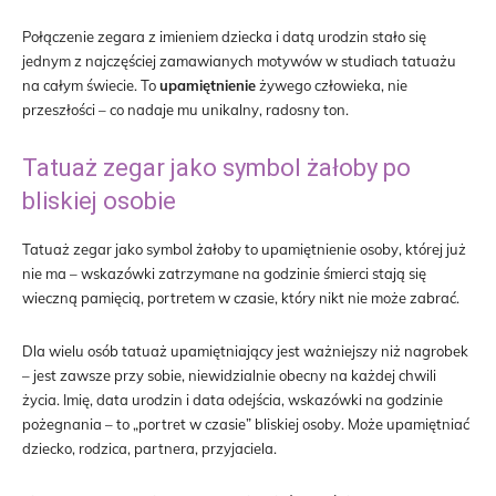
Połączenie zegara z imieniem dziecka i datą urodzin stało się
jednym z najczęściej zamawianych motywów w studiach tatuażu
na całym świecie. To
upamiętnienie
żywego człowieka, nie
przeszłości – co nadaje mu unikalny, radosny ton.
Tatuaż zegar jako symbol żałoby po
bliskiej osobie
Tatuaż zegar jako symbol żałoby to upamiętnienie osoby, której już
nie ma – wskazówki zatrzymane na godzinie śmierci stają się
wieczną pamięcią, portretem w czasie, który nikt nie może zabrać.
Dla wielu osób tatuaż upamiętniający jest ważniejszy niż nagrobek
– jest zawsze przy sobie, niewidzialnie obecny na każdej chwili
życia. Imię, data urodzin i data odejścia, wskazówki na godzinie
pożegnania – to „portret w czasie” bliskiej osoby. Może upamiętniać
dziecko, rodzica, partnera, przyjaciela.