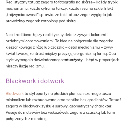
Realistyczny tatuaż zegara to fotografia na skórze – każdy trybik
mechanizmu, każda cyfra na tarczy, każda rysa na szkle. Efekt
„trójwymiarowości” sprawia, że taki tatuaż zegar wygląda jak
prawdziwy zegarek zatopiony pod skórą.
Neo-traditional łączy realistyczny detal z żywymi kolorami i
ozdobnymi obramowaniami. To idealne połączenie dla zegarka
kieszonkowego z różą lub czaszką – detal mechanizmu + żywy
kwiat tworzą kontrast między precyzją a organiczną formą. Oba
style wymagają doświadczonego
tatuażysty
– błąd w proporcjach
niszczy iluzję realizmu.
Blackwork i dotwork
Blackwork
to styl oparty na płaskich plamach czarnego tuszu –
minimalizm lub rozbudowana ornamentika bez gradientów. Tatuaż
zegara w blackwork zyskuje surowy, geometryczny charakter.
Pasuje do motywów bez wskazówek, zegara z czaszką lub form
połączonych z mandalą.