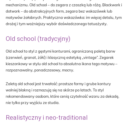
mechanizmu. Old school – do zegara z czaszką lub różą. Blackwork i
dotwork – do abstrakcyjnych form, zegara bez wskazówek lub
motywów żałobnych. Praktyczna wskazówka: im więcej detalu, tym
drożej i tym ważniejszy wybór doświadczonego tatuażysty.
Old school (tradycyjny)
Old school to styl z gęstymi konturami, ograniczoną paletą barw
(czerwień, granat, żółć) i klasyczną estetyką „vintage”. Zegarek
kieszonkowy w stylu old school to absolutna ikona tego motywu –
rozpoznawalny, ponadczasowy, mocny.
Zaletą old school jest trwałość: prostsze formy i grube kontury
wolniej blakną i rozmazują się na skórze po latach. To styl
rekomendowany osobom, które cenią czytelność wzoru za dekadę,
nie tylko przy wyjściu ze studia.
Realistyczny i neo-traditional