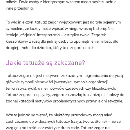
miłości. Dwie osoby z identycznym wzorem mogą nosić zupełnie
inne przesłania.
To właśnie czyni tatuaż zegar wyjątkowym: jest na tyle pojemnym
symbolem, że każdy może wpisać w niego własną historię. Nie
istnieje „oficjalna” interpretacja – jest tylko twoja. Zegarek
kieszonkowy z różą dla jednej osoby to upamiętnienie miłości, dla
drugiej – hołd dla dziadka, który taki zegarek nosił.
Jakie tatuaże są zakazane?
Tatuaż zegar nie jest motywem zakazanym – ograniczenia dotyczą
głównie symboli nienawiści (swastyka, symbole organizacji
terrorystycznych), a nie motywów czasowych czy filozoficznych.
Tatuaż zegara, klepsydry, zegara z czaszką lub z różą nie należy do
żadnej kategorii motywów problematycznych prawnie ani etycznie.
Warto jednak pamiętać, że niektórzy pracodawcy mogą mieć
zastrzeżenia do widocznych tatuaży (szyja, twarz, dłonie) – nie ze
względu na treść, lecz estetykę dress code. Tatuaż zegar na