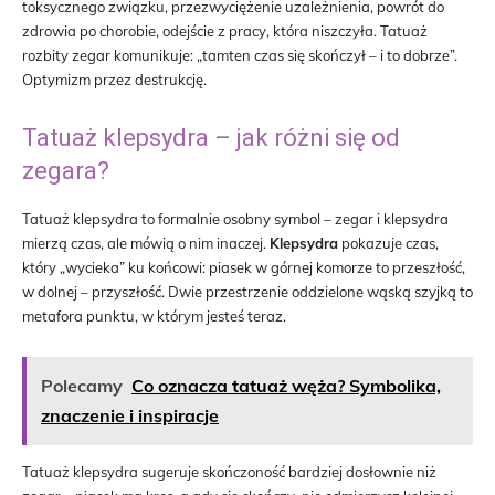
toksycznego związku, przezwyciężenie uzależnienia, powrót do
zdrowia po chorobie, odejście z pracy, która niszczyła. Tatuaż
rozbity zegar komunikuje: „tamten czas się skończył – i to dobrze”.
Optymizm przez destrukcję.
Tatuaż klepsydra – jak różni się od
zegara?
Tatuaż klepsydra to formalnie osobny symbol – zegar i klepsydra
mierzą czas, ale mówią o nim inaczej.
Klepsydra
pokazuje czas,
który „wycieka” ku końcowi: piasek w górnej komorze to przeszłość,
w dolnej – przyszłość. Dwie przestrzenie oddzielone wąską szyjką to
metafora punktu, w którym jesteś teraz.
Polecamy
Co oznacza tatuaż węża? Symbolika,
znaczenie i inspiracje
Tatuaż klepsydra sugeruje skończoność bardziej dosłownie niż