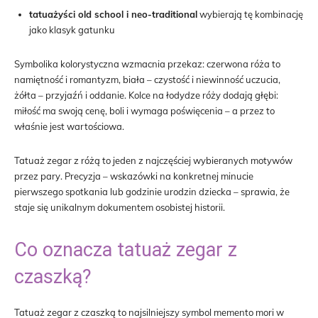
tatuażyści old school i neo-traditional
wybierają tę kombinację
jako klasyk gatunku
Symbolika kolorystyczna wzmacnia przekaz: czerwona róża to
namiętność i romantyzm, biała – czystość i niewinność uczucia,
żółta – przyjaźń i oddanie. Kolce na łodydze róży dodają głębi:
miłość ma swoją cenę, boli i wymaga poświęcenia – a przez to
właśnie jest wartościowa.
Tatuaż zegar z różą to jeden z najczęściej wybieranych motywów
przez pary. Precyzja – wskazówki na konkretnej minucie
pierwszego spotkania lub godzinie urodzin dziecka – sprawia, że
staje się unikalnym dokumentem osobistej historii.
Co oznacza tatuaż zegar z
czaszką?
Tatuaż zegar z czaszką to najsilniejszy symbol memento mori w