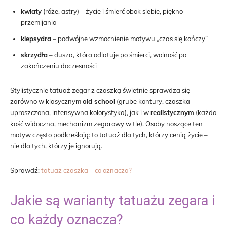
kwiaty
(róże, astry) – życie i śmierć obok siebie, piękno
przemijania
klepsydra
– podwójne wzmocnienie motywu „czas się kończy”
skrzydła
– dusza, która odlatuje po śmierci, wolność po
zakończeniu doczesności
Stylistycznie tatuaż zegar z czaszką świetnie sprawdza się
zarówno w klasycznym
old school
(grube kontury, czaszka
uproszczona, intensywna kolorystyka), jak i w
realistycznym
(każda
kość widoczna, mechanizm zegarowy w tle). Osoby noszące ten
motyw często podkreślają: to tatuaż dla tych, którzy cenią życie –
nie dla tych, którzy je ignorują.
Sprawdź:
tatuaż czaszka – co oznacza?
Jakie są warianty tatuażu zegara i
co każdy oznacza?