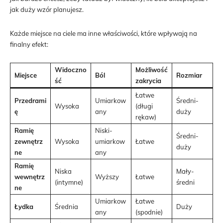
jak duży wzór planujesz.
Każde miejsce na ciele ma inne właściwości, które wpływają na
finalny efekt:
Widoczno
Możliwość
Miejsce
Ból
Rozmiar
ść
zakrycia
Łatwe
Przedrami
Umiarkow
Średni-
Wysoka
(długi
ę
any
duży
rękaw)
Ramię
Niski-
Średni-
zewnętrz
Wysoka
umiarkow
Łatwe
duży
ne
any
Ramię
Niska
Mały-
wewnętrz
Wyższy
Łatwe
(intymne)
średni
ne
Umiarkow
Łatwe
Łydka
Średnia
Duży
any
(spodnie)